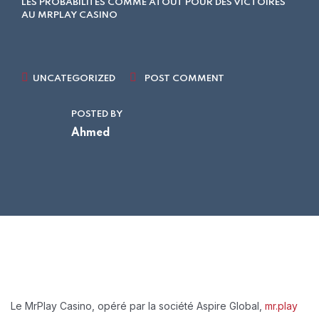
LES PROBABILITÉS COMME ATOUT POUR DES VICTOIRES
AU MRPLAY CASINO
UNCATEGORIZED
POST COMMENT
POSTED BY
Ahmed
Le MrPlay Casino, opéré par la société Aspire Global,
mr.play