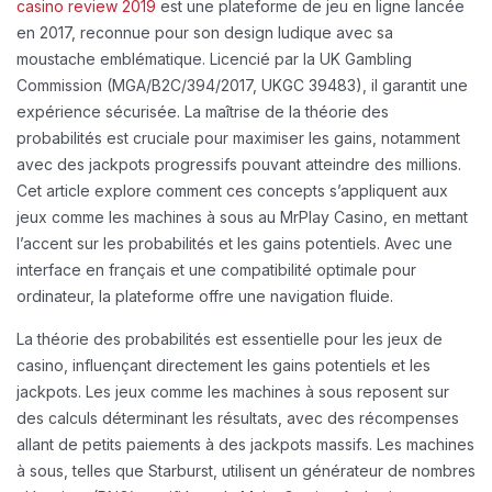
casino review 2019
est une plateforme de jeu en ligne lancée
en 2017, reconnue pour son design ludique avec sa
moustache emblématique. Licencié par la UK Gambling
Commission (MGA/B2C/394/2017, UKGC 39483), il garantit une
expérience sécurisée. La maîtrise de la théorie des
probabilités est cruciale pour maximiser les gains, notamment
avec des jackpots progressifs pouvant atteindre des millions.
Cet article explore comment ces concepts s’appliquent aux
jeux comme les machines à sous au MrPlay Casino, en mettant
l’accent sur les probabilités et les gains potentiels. Avec une
interface en français et une compatibilité optimale pour
ordinateur, la plateforme offre une navigation fluide.
La théorie des probabilités est essentielle pour les jeux de
casino, influençant directement les gains potentiels et les
jackpots. Les jeux comme les machines à sous reposent sur
des calculs déterminant les résultats, avec des récompenses
allant de petits paiements à des jackpots massifs. Les machines
à sous, telles que Starburst, utilisent un générateur de nombres