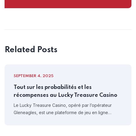
Related Posts
SEPTEMBER 4, 2025
Tout sur les probabilités et les
récompenses au Lucky Treasure Casino
Le Lucky Treasure Casino, opéré par l’opérateur
Gleneagles, est une plateforme de jeu en ligne…