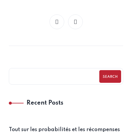
SEARCH
Recent Posts
Tout sur les probabilités et les récompenses