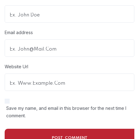
Email address
Website Url
Save my name, and email in this browser for the next time I
comment.